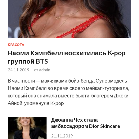
КРАСОТА
Наоми Кэмпбелл восхитилась K-pop
группой BTS
24.11.2019
-
от
admin
В частности — макияжами бойз-бенда Супермодель
Наоми Кэмпбелл во время своего мейкап-туториала,
который она снимала вместе бьюти-блогером Джеки
Айной, упомянула K-pop
Джоанна Чех стала
амбассадором Dior Skincare
21.11.2019