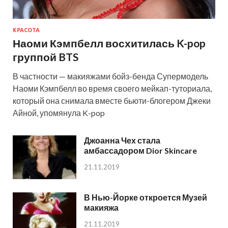
КРАСОТА
Наоми Кэмпбелл восхитилась K-pop
группой BTS
В частности — макияжами бойз-бенда Супермодель
Наоми Кэмпбелл во время своего мейкап-туториала,
который она снимала вместе бьюти-блогером Джеки
Айной, упомянула K-pop
Джоанна Чех стала
амбассадором Dior Skincare
21.11.2019
В Нью-Йорке откроется Музей
макияжа
21.11.2019