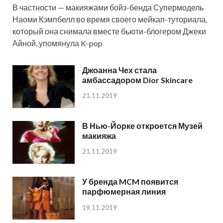
В частности — макияжами бойз-бенда Супермодель
Наоми Кэмпбелл во время своего мейкап-туториала,
который она снимала вместе бьюти-блогером Джеки
Айной, упомянула K-pop
Джоанна Чех стала
амбассадором Dior Skincare
21.11.2019
В Нью-Йорке откроется Музей
макияжа
21.11.2019
У бренда MCM появится
парфюмерная линия
19.11.2019