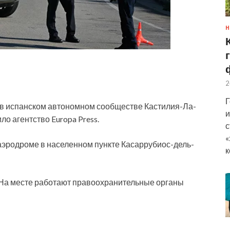
Н
2
Г
 в испанском автономном сообществе Кастилия-Ла-
и
ло агентство Europa Press.
с
«
аэродроме в населенном пункте
Касаррубиос-дель-
к
 На месте работают правоохранительные органы