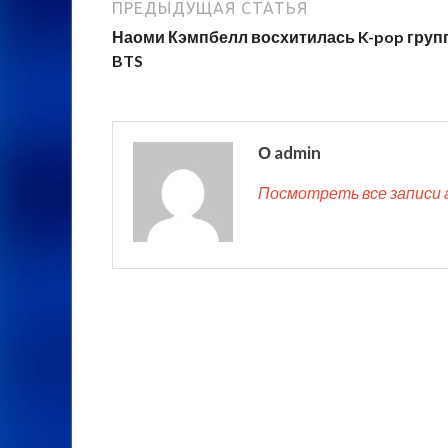
ПРЕДЫДУЩАЯ СТАТЬЯ
Наоми Кэмпбелл восхитилась K-pop груп
BTS
О admin
Посмотреть все записи 