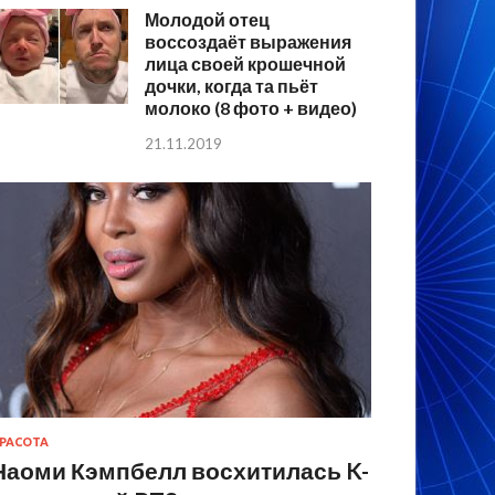
Молодой отец
воссоздаёт выражения
лица своей крошечной
дочки, когда та пьёт
молоко (8 фото + видео)
21.11.2019
РАСОТА
Наоми Кэмпбелл восхитилась K-