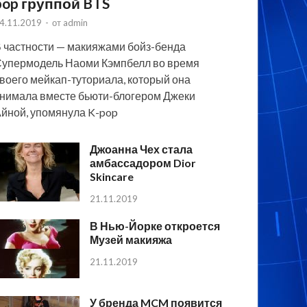
pop группой BTS
4.11.2019
-
от
admin
 частности — макияжами бойз-бенда
упермодель Наоми Кэмпбелл во время
воего мейкап-туториала, который она
нимала вместе бьюти-блогером Джеки
йной, упомянула K-pop
Джоанна Чех стала
амбассадором Dior
Skincare
21.11.2019
В Нью-Йорке откроется
Музей макияжа
21.11.2019
У бренда MCM появится