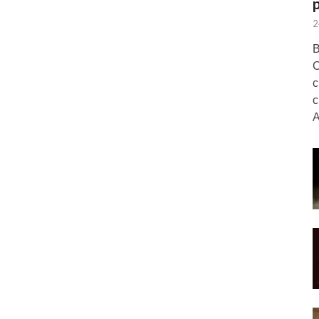
2
В
С
с
с
А