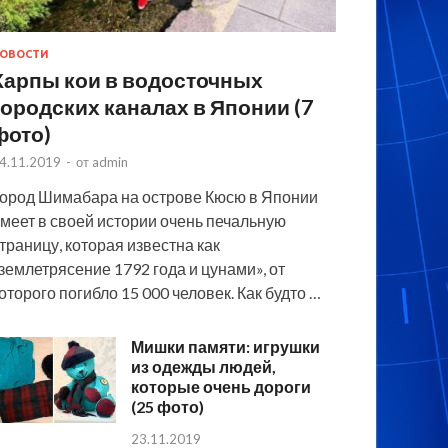
ОВОСТИ
Карпы кои в водосточных
городских каналах в Японии (7
фото)
4.11.2019
-
от
admin
ород Шимабара на острове Кюсю в Японии
меет в своей истории очень печальную
траницу, которая известна как
землетрясение 1792 года и цунами», от
оторого погибло 15 000 человек. Как будто …
Мишки памяти: игрушки
из одежды людей,
которые очень дороги
(25 фото)
23.11.2019