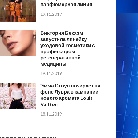
парфюмерная линия
19.11.2019
Виктория Бекхэм
запустила линейку
уходовой косметики с
профессором
регенеративной
медицины
19.11.2019
Эмма Стоун позирует на
фоне Лувра в кампании
нового аромата Louis
Vuitton
18.11.2019