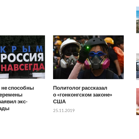
 не способны
Политолог рассказал
перемены
о «гонконгском законе»
заявил экс-
США
Рады
25.11.2019