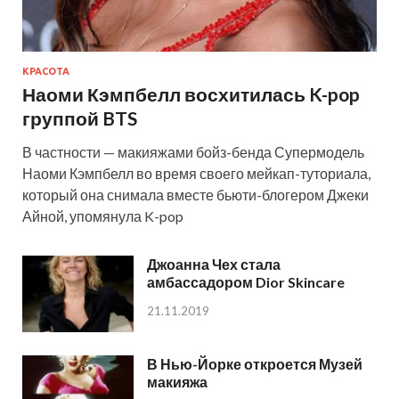
КРАСОТА
Наоми Кэмпбелл восхитилась K-pop
группой BTS
В частности — макияжами бойз-бенда Супермодель
Наоми Кэмпбелл во время своего мейкап-туториала,
который она снимала вместе бьюти-блогером Джеки
Айной, упомянула K-pop
Джоанна Чех стала
амбассадором Dior Skincare
21.11.2019
В Нью-Йорке откроется Музей
макияжа