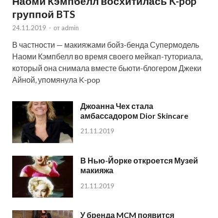
Наоми Кэмпбелл восхитилась K-pop
группой BTS
24.11.2019
-
от
admin
В частности — макияжами бойз-бенда Супермодель
Наоми Кэмпбелл во время своего мейкап-туториала,
который она снимала вместе бьюти-блогером Джеки
Айной, упомянула K-pop
Джоанна Чех стала
амбассадором Dior Skincare
21.11.2019
В Нью-Йорке откроется Музей
макияжа
21.11.2019
У бренда MCM появится