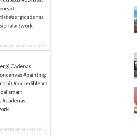
omeart
tist #sergicadenas
sionalartwork
A post shared by Galeria Jordi Barnadas (@galeriabarnadasbarcelona) on Apr 4, 2018 at 4:46am PDT
Sergi Cadenas
iloncanvas #painting
trait #incredibleart
ealismart
as #cadenas
work
A post shared by Galeria Jordi Barnadas (@galeriabarnadasbarcelona) on Jul 4, 2018 at 4:52am PDT