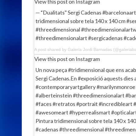
View this post on Instagram
— “Dualitats" Sergi Cadenas #barcelonaart
tridimensional sobre tela 140 x 140 cm #s
#threedimensional #threedimensionalart
#threedimensionalart #sergicadenas #cad
View this post on Instagram
Un nova peça #tridimensional que ens acaba
Sergi Cadenas.En #exposició aquests dies a 
#contemporaryartgallery #marilynmonroe
#alberteinstein #threedimensionalart #bar
#faces #retratos #portrait #incredibleart 
#awesomeart #hyperrealismart #opticalart
Pintura tridimensional sobre tela 140 x 1
#cadenas #threedimensional #threedimen