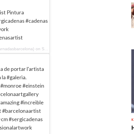
ist Pintura
ergicadenas #cadenas
work
enasartist
A post shared by Galeria Jordi Barnadas (@galeriabarnadasbarcelona) on Sep 18, 2019 at 9:30am PDT
 de portar l'artista
la #galeria.
 #monroe #einstein
celonaartgallery
#amazing #increible
 #barcelonaartist
40 cm #sergicadenas
К
sionalartwork