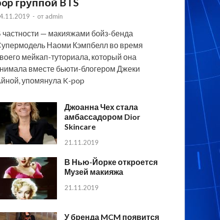
pop группой BTS
4.11.2019
-
от
admin
 частности — макияжами бойз-бенда
упермодель Наоми Кэмпбелл во время
воего мейкап-туториала, который она
нимала вместе бьюти-блогером Джеки
йной, упомянула K-pop
Джоанна Чех стала
амбассадором Dior
Skincare
21.11.2019
В Нью-Йорке откроется
Музей макияжа
21.11.2019
У бренда MCM появится