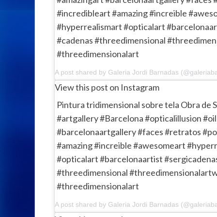
#incredibleart #amazing #increible #awes
#hyperrealismart #opticalart #barcelonaar
#cadenas #threedimensional #threedimen
#threedimensionalart
View this post on Instagram
Pintura tridimensional sobre tela Obra de 
#artgallery #Barcelona #opticalillusion #o
#barcelonaartgallery #faces #retratos #por
#amazing #increible #awesomeart #hyperr
#opticalart #barcelonaartist #sergicaden
#threedimensional #threedimensionalart
#threedimensionalart