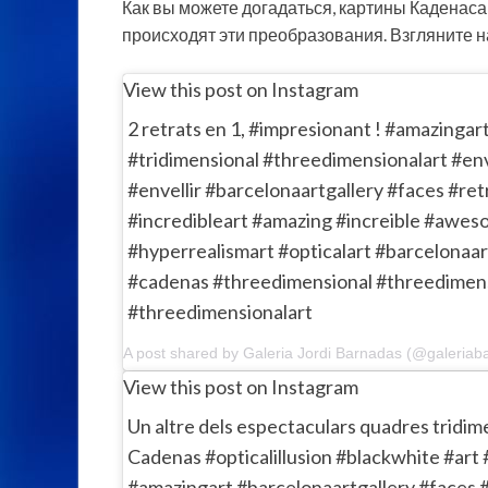
Как вы можете догадаться, картины Каденаса 
происходят эти преобразования. Взгляните 
View this post on Instagram
2 retrats en 1, #impresionant ! #amazinga
#tridimensional #threedimensionalart #en
#envellir #barcelonaartgallery #faces #ret
#incredibleart #amazing #increible #awes
#hyperrealismart #opticalart #barcelonaar
#cadenas #threedimensional #threedimen
#threedimensionalart
View this post on Instagram
Un altre dels espectaculars quadres tridim
Cadenas #opticalillusion #blackwhite #art 
#amazingart #barcelonaartgallery #faces #