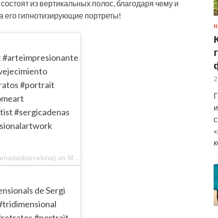
состоят из вертикальных полос, благодаря чему и
на его гипнотизирующие портреты!
Н
rt #arteimpresionante
vejecimiento
2
ratos #portrait
Г
omeart
и
tist #sergicadenas
с
sionalartwork
«
к
A post shared by Galeria Jordi Barnadas (@galeriabarnadasbarcelona) on Mar 28, 2018 at 10:52am PDT
ensionals de Sergi
#tridimensional
retratos #portrait