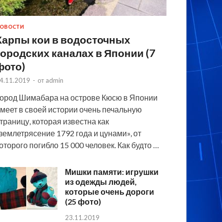
ОВОСТИ
Карпы кои в водосточных
городских каналах в Японии (7
фото)
4.11.2019
-
от
admin
ород Шимабара на острове Кюсю в Японии
меет в своей истории очень печальную
траницу, которая известна как
землетрясение 1792 года и цунами», от
оторого погибло 15 000 человек. Как будто …
Мишки памяти: игрушки
из одежды людей,
которые очень дороги
(25 фото)
23.11.2019