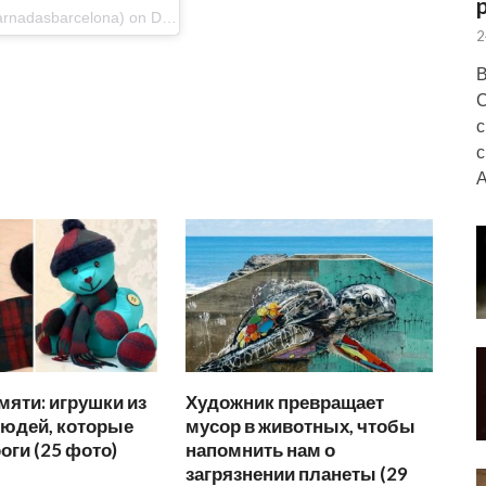
A post shared by Galeria Jordi Barnadas (@galeriabarnadasbarcelona) on Dec 20, 2018 at 2:09am PST
2
В
С
с
с
А
яти: игрушки из
Художник превращает
юдей, которые
мусор в животных, чтобы
оги (25 фото)
напомнить нам о
загрязнении планеты (29