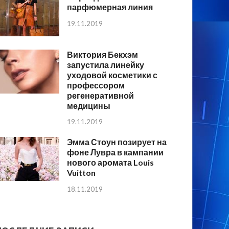
парфюмерная линия
19.11.2019
Виктория Бекхэм
запустила линейку
уходовой косметики с
профессором
регенеративной
медицины
19.11.2019
Эмма Стоун позирует на
фоне Лувра в кампании
нового аромата Louis
Vuitton
18.11.2019