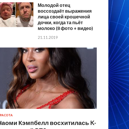
Молодой отец
воссоздаёт выражения
лица своей крошечной
дочки, когда та пьёт
молоко (8 фото + видео)
21.11.2019
РАСОТА
Наоми Кэмпбелл восхитилась K-