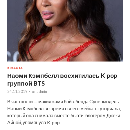
КРАСОТА
Наоми Кэмпбелл восхитилась K-pop
группой BTS
24.11.2019
-
от
admin
В частности — макияжами бойз-бенда Супермодель
Наоми Кэмпбелл во время своего мейкап-туториала,
который она снимала вместе бьюти-блогером Джеки
Айной, упомянула K-pop