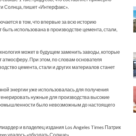
ти Солнца, пишет «Интерфакс».
ючается в том, что впервые за всю историю
 быть использована в производстве цемента, стали,
хнология может в будущем заменить заводы, которые
 атмосферу. При этом, по словам основателя
водство цемента, стали и других материалов станет
ной энергии уже использовалась для получения
 генерировать нужные для производства высокие
 промышленности было невозможным до настоящего
лиардер и владелец издания Los Angeles Times Патрик
gen удалось «обуздать Солнце».