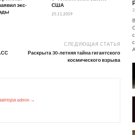
заявил экс-
США
2
Рады
25.11.2019
В
С
с
с
СЛЕДУЮЩАЯ СТАТЬЯ
А
АСС
Раскрыта 30-летняя тайна гигантского
космического взрыва
автора admin →