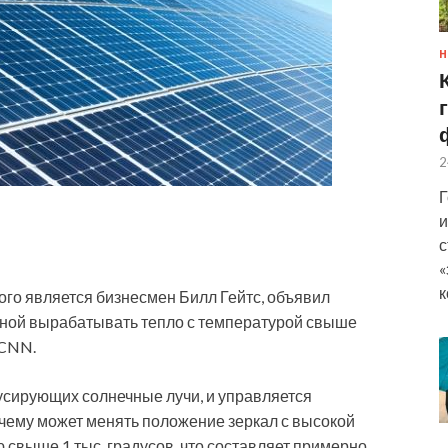
Н
2
Г
и
с
«
к
рого является бизнесмен Билл Гейтс, объявил
обной вырабатывать тепло с температурой свыше
 CNN.
усирующих солнечные лучи, и управляется
 чему может менять положение зеркал с высокой
свыше 1 тыс. градусов, что составляет примерно