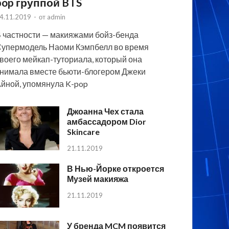
pop группой BTS
4.11.2019
-
от
admin
 частности — макияжами бойз-бенда
упермодель Наоми Кэмпбелл во время
воего мейкап-туториала, который она
нимала вместе бьюти-блогером Джеки
йной, упомянула K-pop
Джоанна Чех стала
амбассадором Dior
Skincare
21.11.2019
В Нью-Йорке откроется
Музей макияжа
21.11.2019
У бренда MCM появится