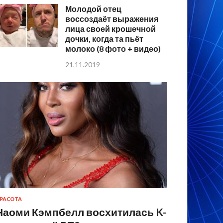
Молодой отец
воссоздаёт выражения
лица своей крошечной
дочки, когда та пьёт
молоко (8 фото + видео)
21.11.2019
РАСОТА
Наоми Кэмпбелл восхитилась K-