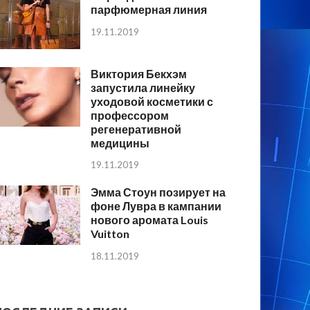
парфюмерная линия
19.11.2019
Виктория Бекхэм
запустила линейку
уходовой косметики с
профессором
регенеративной
медицины
19.11.2019
Эмма Стоун позирует на
фоне Лувра в кампании
нового аромата Louis
Vuitton
18.11.2019