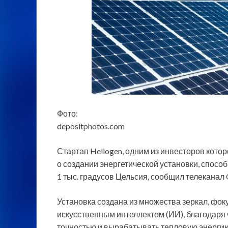
Фото:
depositphotos.com
Стартап Heliogen, одним из инвесторов кото
о создании энергетической установки, спос
1 тыс. градусов Цельсия, сообщил телеканал
Установка создана из множества
зеркал, фок
искусственным интеллектом (ИИ), благодаря
точностью и вырабатывать тепловую энергию 