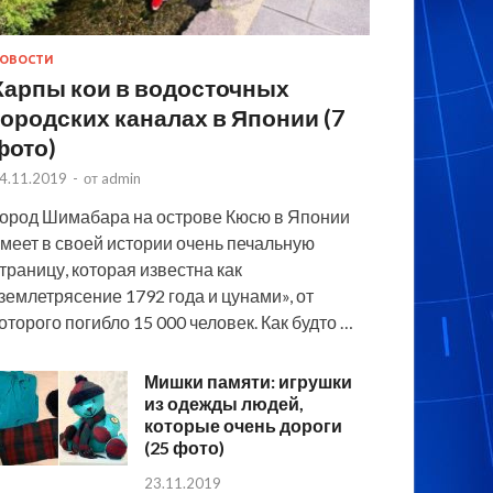
ОВОСТИ
Карпы кои в водосточных
городских каналах в Японии (7
фото)
4.11.2019
-
от
admin
ород Шимабара на острове Кюсю в Японии
меет в своей истории очень печальную
траницу, которая известна как
землетрясение 1792 года и цунами», от
оторого погибло 15 000 человек. Как будто …
Мишки памяти: игрушки
из одежды людей,
которые очень дороги
(25 фото)
23.11.2019