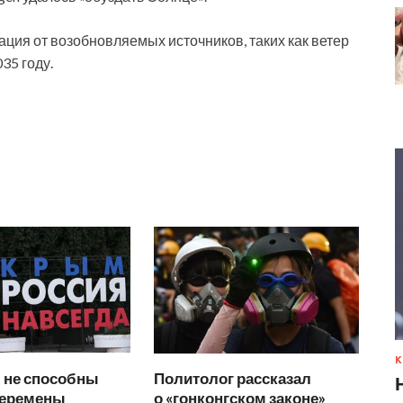
ация от возобновляемых источников, таких как ветер
35 году.
К
 не способны
Политолог рассказал
перемены
о «гонконгском законе»