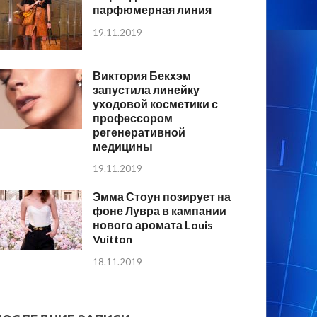
парфюмерная линия
19.11.2019
Виктория Бекхэм
запустила линейку
уходовой косметики с
профессором
регенеративной
медицины
19.11.2019
Эмма Стоун позирует на
фоне Лувра в кампании
нового аромата Louis
Vuitton
18.11.2019