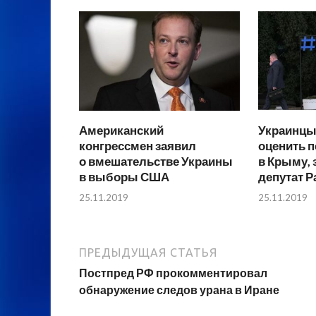
Американский
Украинцы
конгрессмен заявил
оценить 
о вмешательстве Украины
в Крыму, 
в выборы США
депутат 
25.11.2019
25.11.2019
ПРЕДЫДУЩАЯ СТАТЬЯ
Постпред РФ прокомментировал
обнаружение следов урана в Иране