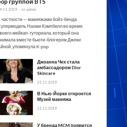
pop группой BTS
4.11.2019
-
от
admin
 частности — макияжами бойз-бенда
упермодель Наоми Кэмпбелл во время
воего мейкап-туториала, который она
нимала вместе бьюти-блогером Джеки
йной, упомянула K-pop
Джоанна Чех стала
амбассадором Dior
Skincare
21.11.2019
В Нью-Йорке откроется
Музей макияжа
21.11.2019
У бренда MCM появится