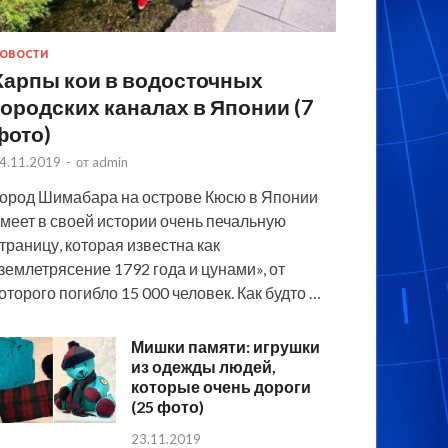
ОВОСТИ
Карпы кои в водосточных
городских каналах в Японии (7
фото)
4.11.2019
-
от
admin
ород Шимабара на острове Кюсю в Японии
меет в своей истории очень печальную
траницу, которая известна как
землетрясение 1792 года и цунами», от
оторого погибло 15 000 человек. Как будто …
Мишки памяти: игрушки
из одежды людей,
которые очень дороги
(25 фото)
23.11.2019