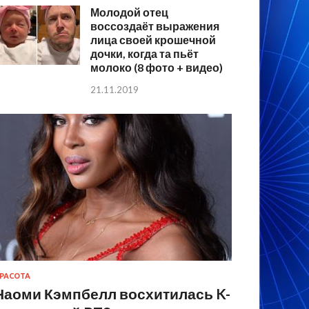
Молодой отец
воссоздаёт выражения
лица своей крошечной
дочки, когда та пьёт
молоко (8 фото + видео)
21.11.2019
РАСОТА
Наоми Кэмпбелл восхитилась K-