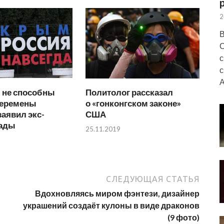
2
В
С
с
с
А
 не способны
Политолог рассказал
перемены
о «гонконгском законе»
заявил экс-
США
Рады
25.11.2019
СЛЕДУЮЩАЯ СТАТЬЯ
Вдохновляясь миром фэнтези, дизайнер
украшений создаёт кулоны в виде драконов
(9 фото)