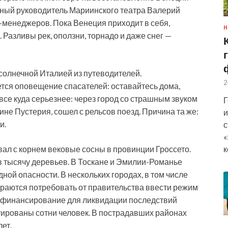
нный руководитель Мариинского театра Валерий
оп-менеджеров. Пока Венеция
приходит в себя,
Н
 Разливы рек, оползни, торнадо и даже снег —
солнечной Италией из путеводителей.
2
тся оповещение спасателей: оставайтесь дома,
все куда серьезнее: через город со страшным звуком
Г
ине Пустерия, сошел с рельсов поезд. Причина та же:
и
и.
с
«
к
вал с корнем вековые сосны в провинции Гроссето.
 тысячу деревьев. В Тоскане и Эмилии-Романье
ой опасности. В нескольких городах, в том числе
ираются потребовать от правительства ввести режим
ь финансирование для ликвидации последствий
куированы сотни человек. В пострадавших районах
лет.