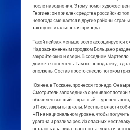
после наводнения. Этому помог художестве
Гергиев: он привлек средства российских т
непогода смещается в другие районы страны.
так шутит итальянская природа.
Такой пейзаж меньше всего ассоциируется с 
Над заснеженным городком Больцано раздае
закройте окна и двери. В соседнем Мартелло 
движется оползень. Там же неподалеку, в дол
оползень. Состав просто снесло потоком гряз
Южнее, в Тоскане, пронесся торнадо. Он выр
Смотрители заповедника оценивают потери в
объявлен высший — красный — уровень погодн
в Пизе, закрыты школы. Местные власти соб
ЧП на национальном уровне, чтобы получит
урагана и разлива рек. Из опасных мест эва
осталось два вида транспорта: лодка и верто