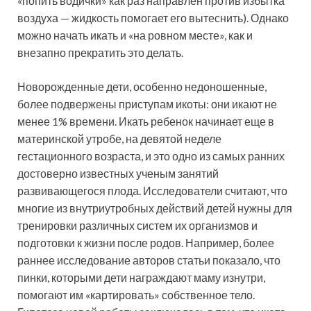
«попить водички» как раз направлен против избытка
воздуха — жидкость помогает его вытеснить). Однако
можно начать икать и «на ровном месте», как и
внезапно прекратить это делать.
Новорожденные дети, особенно недоношенные,
более подвержены приступам икоты: они икают не
менее 1% времени. Икать ребенок начинает еще в
материнской утробе, на девятой неделе
гестационного возраста, и это одно из самых ранних
достоверно известных ученым занятий
развивающегося плода. Исследователи считают, что
многие из внутриутробных действий детей нужны для
тренировки различных систем их организмов и
подготовки к жизни после родов. Например, более
раннее исследование авторов статьи показало, что
пинки, которыми дети награждают маму изнутри,
помогают им «картировать» собственное тело.