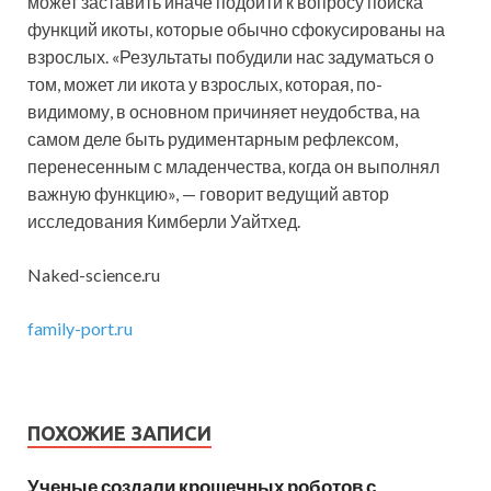
может заставить иначе подойти к вопросу поиска
функций икоты, которые обычно сфокусированы на
взрослых. «Результаты побудили нас задуматься о
том, может ли икота у взрослых, которая, по-
видимому, в основном причиняет неудобства, на
самом деле быть рудиментарным рефлексом,
перенесенным с младенчества, когда он выполнял
важную функцию», — говорит ведущий автор
исследования Кимберли Уайтхед.
Naked-science.ru
family-port.ru
ПОХОЖИЕ ЗАПИСИ
Ученые создали крошечных роботов с