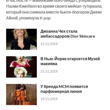
В частности — макияжами бойз-бенда Супермодель
Наоми Кэмпбелл во время своего мейкап-туториала,
который она снимала вместе бьюти-блогером Джеки
Айной, упомянула K-pop
Джоанна Чех стала
амбассадором Dior Skincare
21.11.2019
В Нью-Йорке откроется Музей
макияжа
21.11.2019
У бренда MCM появится
парфюмерная линия
19.11.2019