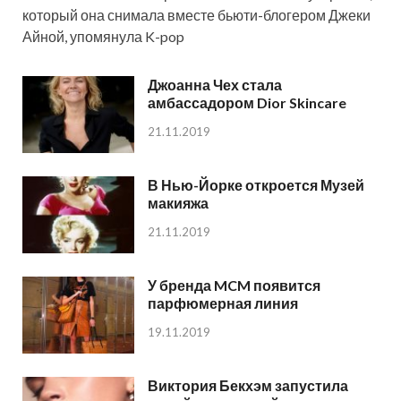
который она снимала вместе бьюти-блогером Джеки
Айной, упомянула K-pop
Джоанна Чех стала
амбассадором Dior Skincare
21.11.2019
В Нью-Йорке откроется Музей
макияжа
21.11.2019
У бренда MCM появится
парфюмерная линия
19.11.2019
Виктория Бекхэм запустила