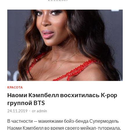
КРАСОТА
Наоми Кэмпбелл восхитилась K-pop
группой BTS
24.11.2019
-
от
admin
В частности — макияжами бойз-бенда Супермодель
Наоми Кэмпбелл во время своего мейкап-туториала,