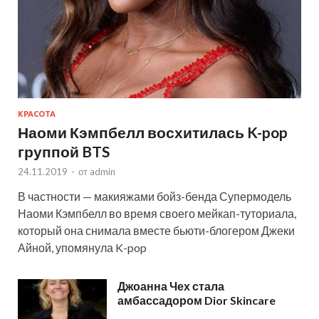
КРАСОТА
Наоми Кэмпбелл восхитилась K-pop
группой BTS
24.11.2019
-
от
admin
В частности — макияжами бойз-бенда Супермодель
Наоми Кэмпбелл во время своего мейкап-туториала,
который она снимала вместе бьюти-блогером Джеки
Айной, упомянула K-pop
Джоанна Чех стала
амбассадором Dior Skincare