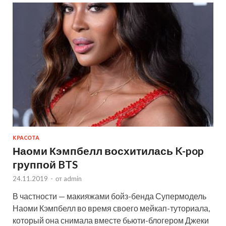
КРАСОТА
Наоми Кэмпбелл восхитилась K-pop
группой BTS
24.11.2019
-
от
admin
В частности — макияжами бойз-бенда Супермодель
Наоми Кэмпбелл во время своего мейкап-туториала,
который она снимала вместе бьюти-блогером Джеки