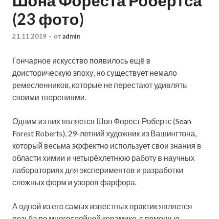
Шона Фореста Робертса
(23 фото)
21.11.2019
-
от
admin
Гончарное искусство появилось ещё в
доисторическую эпоху, но существует немало
ремесленников, которые не перестают удивлять
своими творениями.
Одним из них является Шон Форест Робертс (Sean
Forest Roberts), 29-летний художник из Вашингтона,
который весьма эффектно использует
свои знания в
области химии и четырёхлетнюю работу в научных
лабораториях для экспериментов и разработки
сложных форм и узоров фарфора.
А одной из его самых известных практик является
резьба по многослойной керамике, с помощью