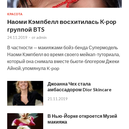
КРАСОТА
Наоми Кэмпбелл восхитилась K-pop
группой BTS
24.11.2019
-
от
admin
В частности — макияжами бойз-бенда Супермодель
Наоми Кэмпбелл во время своего мейкап-туториала,
который она снимала вместе бьюти-блогером Джеки
Айной, упомянула K-pop
Джоанна Чех стала
амбассадором Dior Skincare
21.11.2019
В Нью-Йорке откроется Музей
макияжа