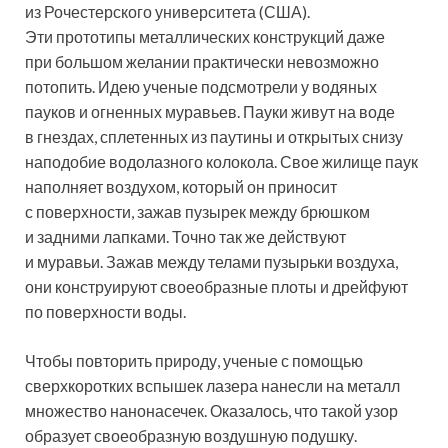
из Рочестерского университета (США).
Эти прототипы металлических конструкций даже
при большом желании практически невозможно
потопить. Идею ученые
подсмотрели у водяных
пауков и огненных муравьев. Пауки живут на воде
в гнездах, сплетенных из паутины и открытых снизу
наподобие водолазного колокола. Свое жилище паук
наполняет воздухом, который он приносит
с поверхности, зажав пузырек между брюшком
и задними лапками. Точно так же действуют
и муравьи. Зажав между телами пузырьки воздуха,
они конструируют своеобразные плоты и дрейфуют
по поверхности воды.
Чтобы повторить природу, ученые с помощью
сверхкоротких вспышек лазера нанесли на металл
множество нанонасечек. Оказалось, что такой узор
образует своеобразную воздушную подушку.