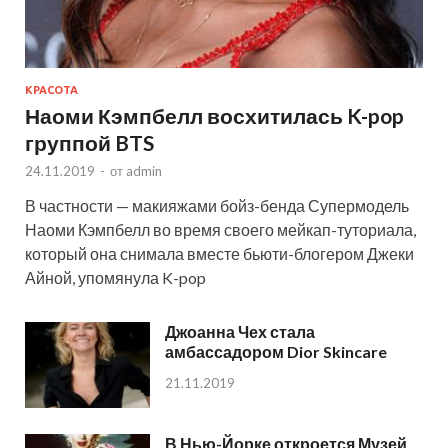
КРАСОТА
Наоми Кэмпбелл восхитилась K-pop
группой BTS
24.11.2019
-
от
admin
В частности — макияжами бойз-бенда Супермодель
Наоми Кэмпбелл во время своего мейкап-туториала,
который она снимала вместе бьюти-блогером Джеки
Айной, упомянула K-pop
Джоанна Чех стала
амбассадором Dior Skincare
21.11.2019
В Нью-Йорке откроется Музей