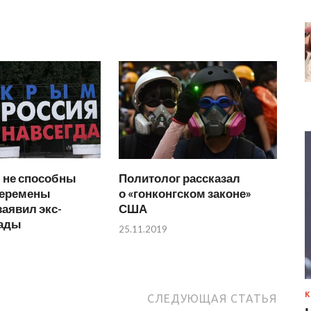
 не способны
Политолог рассказал
перемены
о «гонконгском законе»
заявил экс-
США
Рады
25.11.2019
К
СЛЕДУЮЩАЯ СТАТЬЯ