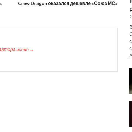
ь
Crew Dragon оказался дешевле «Союз МС»
2
В
С
с
с
автора admin →
А