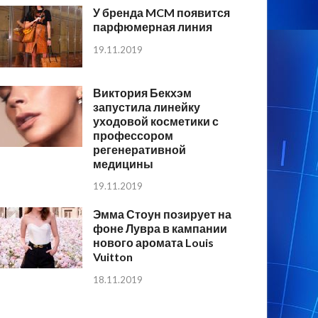
У бренда MCM появится
парфюмерная линия
19.11.2019
Виктория Бекхэм
запустила линейку
уходовой косметики с
профессором
регенеративной
медицины
19.11.2019
Эмма Стоун позирует на
фоне Лувра в кампании
нового аромата Louis
Vuitton
18.11.2019