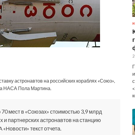
Н
2
Г
и
тавку астронавтов на российских кораблях «Союз»,
с
«
ора НАСА Пола Мартина.
к
70 мест в «Союзах» стоимостью 3,9 млрд
х и партнерских астронавтов на станцию
 «Новости» текст отчета.