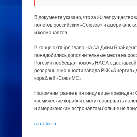
В документе указано, что за 20 лет существ
полетов российских «Союзов» и американских
и космонавтов.
В конце октября глава НАСА Джим Брайденс
понадобились дополнительные места на рос
Рогозин пообещал помочь НАСА с доставкой
резервные мощности завода РКК «Энергия» 
кораблей «Союз МС».
Напомним, ранее в пятницу вице-президент 
космические корабли смогут совершать полет
и американским астронавтам больше не приде
rambler.ru