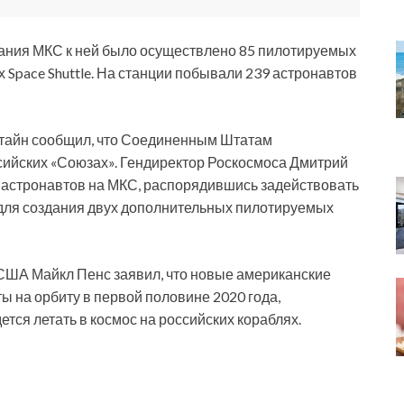
ования МКС к ней было осуществлено 85 пилотируемых
 Space Shuttle. На станции побывали 239 астронавтов
тайн сообщил, что Соединенным Штатам
сийских «Союзах». Гендиректор Роскосмоса Дмитрий
 астронавтов на МКС, распорядившись задействовать
для создания двух дополнительных пилотируемых
США Майкл Пенс заявил, что новые американские
ы на орбиту в первой половине 2020 года,
тся летать в космос на российских кораблях.