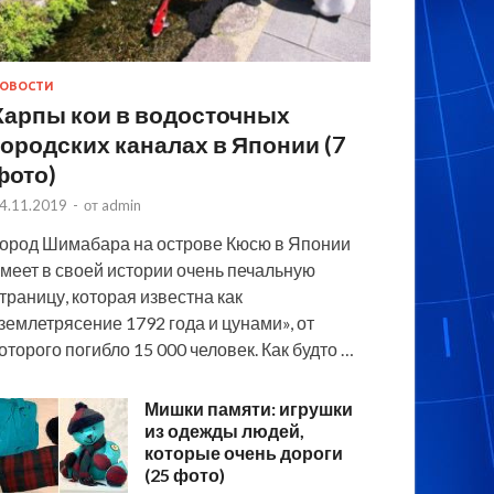
ОВОСТИ
Карпы кои в водосточных
городских каналах в Японии (7
фото)
4.11.2019
-
от
admin
ород Шимабара на острове Кюсю в Японии
меет в своей истории очень печальную
траницу, которая известна как
землетрясение 1792 года и цунами», от
оторого погибло 15 000 человек. Как будто …
Мишки памяти: игрушки
из одежды людей,
которые очень дороги
(25 фото)