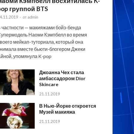
Наоми Кэмпбелл восхитилась K-
pop группой BTS
4.11.2019
-
от
admin
 частности — макияжами бойз-бенда
упермодель Наоми Кэмпбелл во время
воего мейкап-туториала, который она
нимала вместе бьюти-блогером Джеки
йной, упомянула K-pop
Джоанна Чех стала
амбассадором Dior
Skincare
21.11.2019
В Нью-Йорке откроется
Музей макияжа
21.11.2019