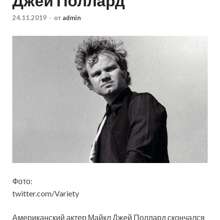
Джей Поллард
24.11.2019
-
от
admin
Фото:
twitter.com/Variety
Американский актер Майкл Джей Поллард скончался