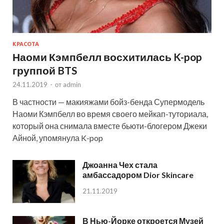
КРАСОТА
Наоми Кэмпбелл восхитилась K-pop
группой BTS
24.11.2019
-
от
admin
В частности — макияжами бойз-бенда Супермодель
Наоми Кэмпбелл во время своего мейкап-туториала,
который она снимала вместе бьюти-блогером Джеки
Айной, упомянула K-pop
Джоанна Чех стала
амбассадором Dior Skincare
21.11.2019
В Нью-Йорке откроется Музей