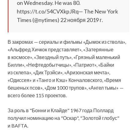
on Wednesday. He was 80.
https://t.co/54CVXkpJRq— The New York
Times (@nytimes) 22 ноября 2019 г.
В закромах — сериалы и фильмы «Дымок из ствола»,
«Альфред Хичкок представляет», «Затерянные
в космосе», «Звездный путь», «Грязный маленький
Билли», «Нефтедобытчицы», «Патриот», «Байки
из склепа», «Дик Трэйси», «Аризонская мечта»,
«Одиссея» и «Танго и Кэш» Кончаловского, «Время
бешеных псов», «Дом 1000 трупов», «Ангел тьмы» —
всего более 115 проектов.
За роль в "Бонни и Клайде" 1967 года Поллард
получил номинацию на "Оскар", "Золотой глобус"
и BAFTA.