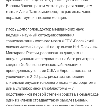
Европы болеют раком мозга в два раза чаще, чем
жители Азии. Также замечено, что рак мозга чаще
поражает мужчин, нежели женщин.
Игорь Долгополов, доктор медицинских наук,
ведущий научный сотрудник отделения
трансплантации костного мозга ФГБУ «Российский
онкологический научный центр имени Н.Н. Блохина»
Минздрава России, рассказал на днях, что «в
популяционных исследованиях на базе регистров
сведений об онкологических заболеваниях,
проведенных учеными США и Европы, показано
увеличение в 2-2,5 раза риска возникновения
глиальной опухоли головного мозга — астроцитомы
или мультиформной глиобластомы — у
родственников первой степени родства в семьях, где
один из членов страдает таким заболеванием».
Особенно высок этот риск для кровных братьев и