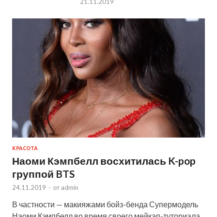
21.11.2019
КРАСОТА
Наоми Кэмпбелл восхитилась K-pop
группой BTS
24.11.2019
-
от
admin
В частности — макияжами бойз-бенда Супермодель
Наоми Кэмпбелл во время своего мейкап-туториала,