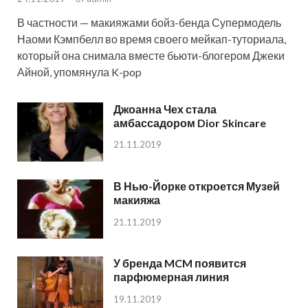
В частности — макияжами бойз-бенда Супермодель
Наоми Кэмпбелл во время своего мейкап-туториала,
который она снимала вместе бьюти-блогером Джеки
Айной, упомянула K-pop
Джоанна Чех стала
амбассадором Dior Skincare
21.11.2019
В Нью-Йорке откроется Музей
макияжа
21.11.2019
У бренда MCM появится
парфюмерная линия
19.11.2019