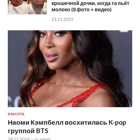
крошечной дочки, когда та пьёт
молоко (8 фото + видео)
21.11.2019
КРАСОТА
Наоми Кэмпбелл восхитилась K-pop
группой BTS
24.11.2019
-
от
admin