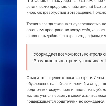
Что заставляет нас убираться? Стремление к 
эстетических представлений, гигиена? Все вер
иное, как тревогу, стыд и отвращение. Поясню
Тревога всегда связана с неуверенностью, н
организуя пространство вокруг себя, человек
активность добавляет в кровь эндорфины, и 
Уборка дает возможность контроля св
Возможность контроля успокаивает. 
Стыд и отвращение относятся к грязи. И чем
обусловлено нашей физиологией, а стыд — п
родителями, окружением и тянется из глубоко
малыш учится первому в своей жизни самоко
поддерживается родителями, но осуждается, е