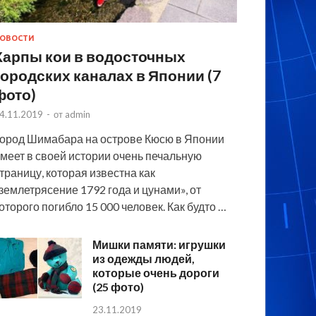
ОВОСТИ
Карпы кои в водосточных
городских каналах в Японии (7
фото)
4.11.2019
-
от
admin
ород Шимабара на острове Кюсю в Японии
меет в своей истории очень печальную
траницу, которая известна как
землетрясение 1792 года и цунами», от
оторого погибло 15 000 человек. Как будто …
Мишки памяти: игрушки
из одежды людей,
которые очень дороги
(25 фото)
23.11.2019