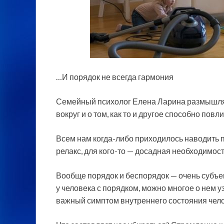
…И порядок не всегда гармония
Семейный психолог Елена Ларина размышляе
вокруг и о том, как то и другое способно пов
Всем нам когда-либо приходилось наводить п
релакс, для кого-то — досадная необходимост
Вообще порядок и беспорядок — очень субъе
у человека с порядком, можно многое о нем у
важный симптом внутреннего состояния чело