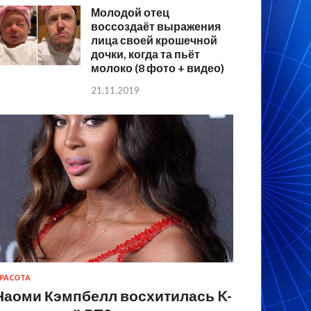
Молодой отец
воссоздаёт выражения
лица своей крошечной
дочки, когда та пьёт
молоко (8 фото + видео)
21.11.2019
РАСОТА
Наоми Кэмпбелл восхитилась K-