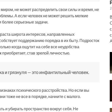
2
миром, не может распределить свои силы и время, не
облемы. А если человек не может решить мелкие
В
и более серьезные задачи.
С
с
возраста широта интересов, направленных
с
обствует поддержанию порядка в их быту. Подросток
А
олько когда ощутит на себе все неудобства
 приобретает, став зрелой личностью.
ха и грязнуля — это инфантильный человек.
ризнаках психического расстройства. Но если вы
ни тоже не все в порядке, начните с малого.
ть и убирать пространство вокруг себя. Не