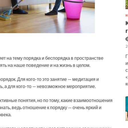
Н
2
Г
т на тему порядка и беспорядка в пространстве
и
лиять на наше поведение и на жизнь в целом.
с
«
орядок. Для кого-то это
занятие — медитация и
к
ь, а для кого-то — невозможное мероприятие.
ктивные понятия, но по тому, какие взаимоотношения
знать, ведь отношение к порядку — очень яркий и
века.