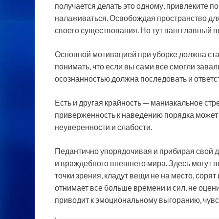
получается делать это одному, привлеките п
налаживаться. Освобождая пространство для
своего существования. Но тут ваш главный п
Основной мотивацией при уборке должна ста
понимать, что если вы сами все смогли завали
осознанностью должна последовать и ответс
Есть и другая крайность — маниакальное стр
приверженность к наведению порядка может 
неуверенности и слабости.
Педантично упорядочивая и прибирая свой до
и враждебного внешнего мира. Здесь могут в
точки зрения, кладут вещи не на место, сорят
отнимает все больше времени и сил, не оце
приводит к эмоциональному выгоранию, чувст