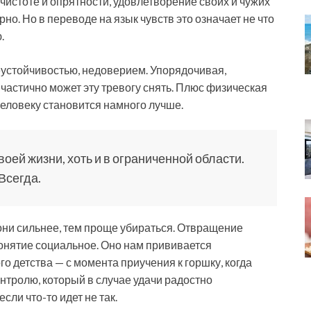
чистоте и опрятности, удовлетворение своих и чужих
но. Но в переводе на язык чувств это означает не что
.
еустойчивостью, недоверием. Упорядочивая,
 частично может эту тревогу снять. Плюс физическая
человеку становится намного лучше.
оей жизни, хоть и в ограниченной области.
Всегда.
 они сильнее, тем проще убираться. Отвращение
онятие социальное. Оно нам прививается
го детства — с момента приучения к горшку, когда
нтролю, который в случае удачи радостно
сли что-то идет не так.