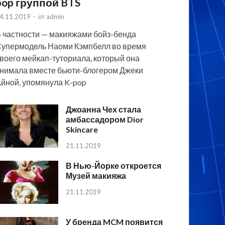
pop группой BTS
4.11.2019
-
от
admin
 частности — макияжами бойз-бенда
упермодель Наоми Кэмпбелл во время
воего мейкап-туториала, который она
нимала вместе бьюти-блогером Джеки
йной, упомянула K-pop
Джоанна Чех стала
амбассадором Dior
Skincare
21.11.2019
В Нью-Йорке откроется
Музей макияжа
21.11.2019
У бренда MCM появится