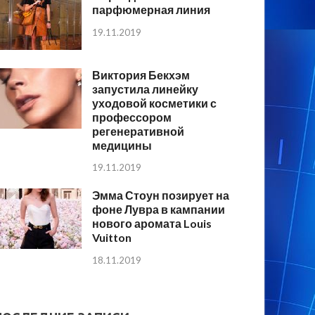
парфюмерная линия
19.11.2019
Виктория Бекхэм
запустила линейку
уходовой косметики с
профессором
регенеративной
медицины
19.11.2019
Эмма Стоун позирует на
фоне Лувра в кампании
нового аромата Louis
Vuitton
18.11.2019