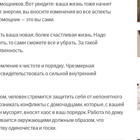
омощников. Вот увидите: ваша жизнь тоже начнет
 энергии, вы вносите изменения во все аспекты
омощник — это вы сами.
ть ваша новая, более счастливая жизнь. Надо
ть, то сами сможете все и убрать. За такой
твенность.
емление к чистоте и порядку. Чрезмерная
свидетельствовать о сильной внутренней
м, человек стремится защитить себя от непонятного
озникать конфликты с домочадцами, которые, с вашей
 и мусорят, вносят хаос в ваш порядок. Работа по дому
нивается окружающими должным образом, что
ву одиночества и тоски.