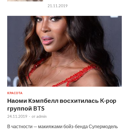
21.11.2019
КРАСОТА
Наоми Кэмпбелл восхитилась K-pop
группой BTS
24.11.2019
-
от
admin
В частности — макияжами бойз-бенда Супермодель