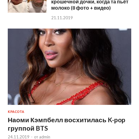
крошечной дочки, когда та пьёт
молоко (8 фото + видео)
21.11.2019
КРАСОТА
Наоми Кэмпбелл восхитилась K-pop
группой BTS
24.11.2019
-
от
admin