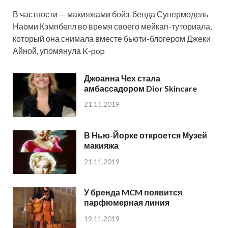
В частности — макияжами бойз-бенда Супермодель
Наоми Кэмпбелл во время своего мейкап-туториала,
который она снимала вместе бьюти-блогером Джеки
Айной, упомянула K-pop
Джоанна Чех стала
амбассадором Dior Skincare
21.11.2019
В Нью-Йорке откроется Музей
макияжа
21.11.2019
У бренда MCM появится
парфюмерная линия
19.11.2019