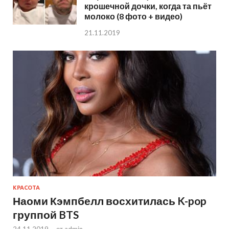
крошечной дочки, когда та пьёт
молоко (8 фото + видео)
21.11.2019
КРАСОТА
Наоми Кэмпбелл восхитилась K-pop
группой BTS
24.11.2019
-
от
admin