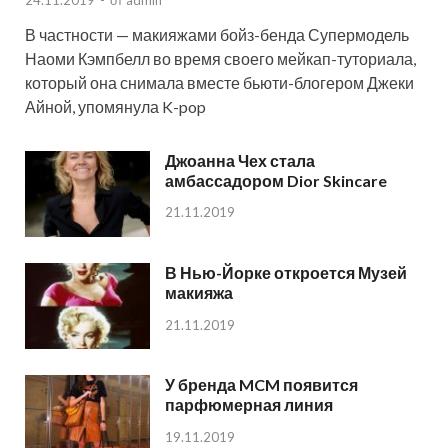
В частности — макияжами бойз-бенда Супермодель
Наоми Кэмпбелл во время своего мейкап-туториала,
который она снимала вместе бьюти-блогером Джеки
Айной, упомянула K-pop
Джоанна Чех стала
амбассадором Dior Skincare
21.11.2019
В Нью-Йорке откроется Музей
макияжа
21.11.2019
У бренда MCM появится
парфюмерная линия
19.11.2019