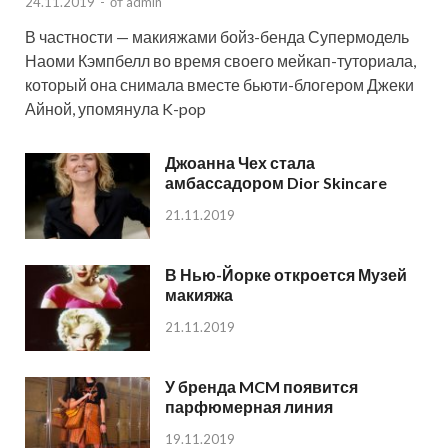
24.11.2019
-
от
admin
В частности — макияжами бойз-бенда Супермодель
Наоми Кэмпбелл во время своего мейкап-туториала,
который она снимала вместе бьюти-блогером Джеки
Айной, упомянула K-pop
Джоанна Чех стала
амбассадором Dior Skincare
21.11.2019
В Нью-Йорке откроется Музей
макияжа
21.11.2019
У бренда MCM появится
парфюмерная линия
19.11.2019