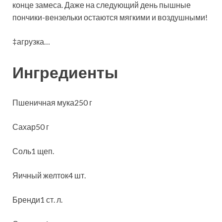
конце замеса. Даже на следующий день пышные
пончики-вензельки остаются мягкими и воздушными!
‡агрузка…
Ингредиенты
Пшеничная мука250 г
Сахар50 г
Соль1 щеп.
Яичный желток4 шт.
Бренди1 ст. л.