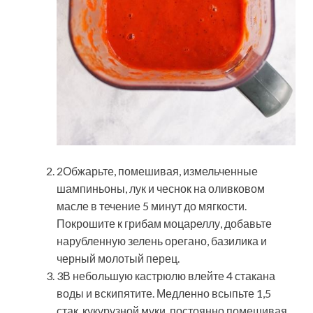
2Обжарьте, помешивая, измельченные
шампиньоны, лук и чеснок на оливковом
масле в течение 5 минут до мягкости.
Покрошите к грибам моцареллу, добавьте
нарубленную зелень орегано, базилика и
черный молотый перец.
3В небольшую кастрюлю влейте 4 стакана
воды и вскипятите. Медленно всыпьте 1,5
стак. кукурузной муки, постоянно помешивая.