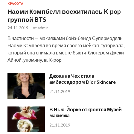
КРАСОТА
Наоми Кэмпбелл восхитилась K-pop
группой BTS
24.11.2019
-
от
admin
В частности — макияжами бойз-бенда Супермодель
Наоми Кэмпбелл во время своего мейкап-туториала,
который она снимала вместе бьюти-блогером Джеки
Айной, упомянула K-pop
Джоанна Чех стала
амбассадором Dior Skincare
21.11.2019
В Нью-Йорке откроется Музей
макияжа
21.11.2019